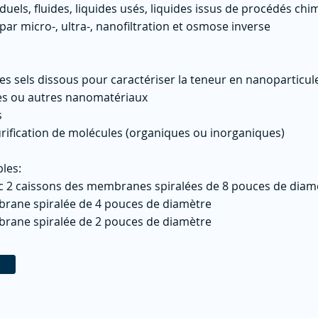
siduels, fluides, liquides usés, liquides issus de procédés chim
 par micro-, ultra-, nanofiltration et osmose inverse
es sels dissous pour caractériser la teneur en nanoparticul
es ou autres nanomatériaux
s
urification de molécules (organiques ou inorganiques)
bles:
vec 2 caissons des membranes spiralées de 8 pouces de diam
mbrane spiralée de 4 pouces de diamètre
mbrane spiralée de 2 pouces de diamètre