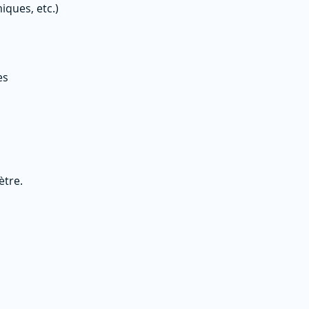
iques, etc.)
es
ètre.