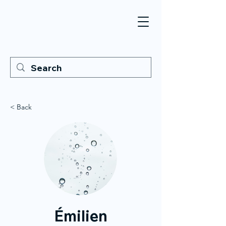
< Back
Émilien