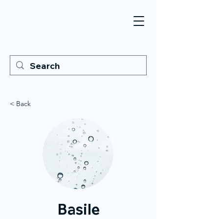
< Back
Basile