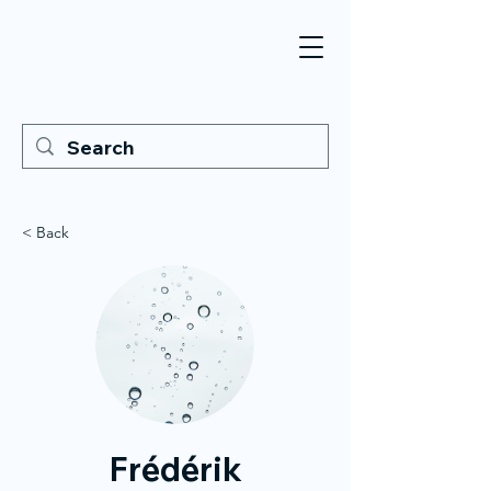
< Back
Frédérik