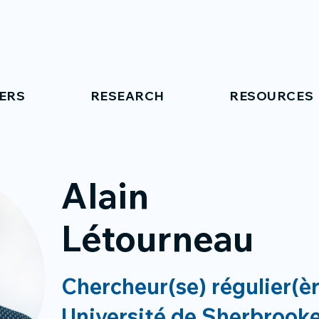
ERS
RESEARCH
RESOURCES
Alain
Létourneau
Chercheur(se) régulier(è
Université de Sherbrook