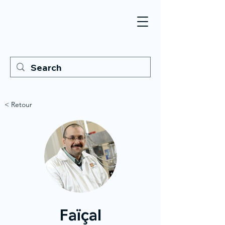
< Retour
Faïçal