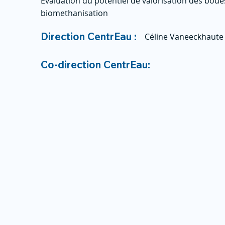
Évaluation du potentiel de valorisation des bou
biomethanisation
Direction CentrEau :
Céline Vaneeckhaute
Co-direction CentrEau: