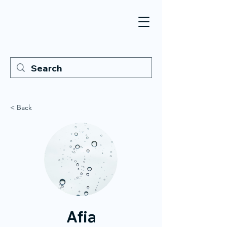
< Back
Afia