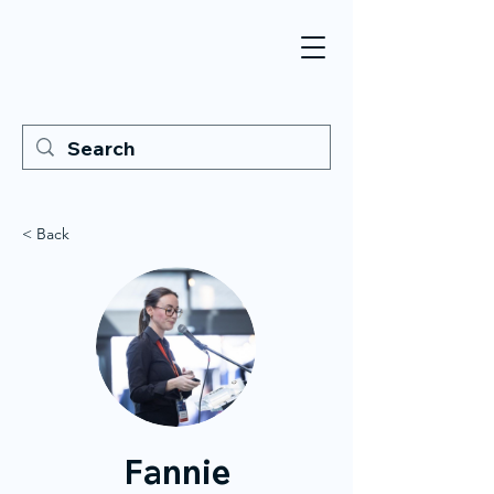
< Back
Fannie