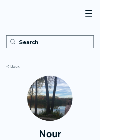
< Back
Nour