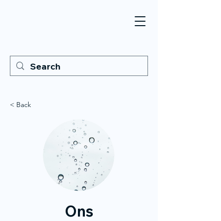
< Back
Ons