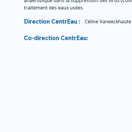
anaérobique dans la suppression des virus (Covi
traitement des eaux usées
Direction CentrEau :
Céline Vaneeckhaute
Co-direction CentrEau: