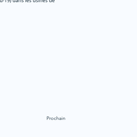
d-19) dans les usines de
Prochain