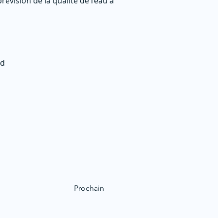
évision de la qualité de l’eau à
rd
Prochain