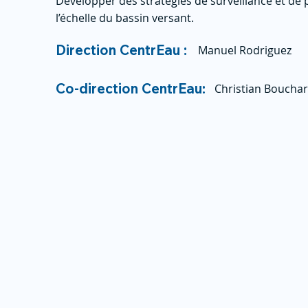
Développer des stratégies de surveillance et de pr
l’échelle du bassin versant.
Direction CentrEau :
Manuel Rodriguez
Co-direction CentrEau:
Christian Boucha