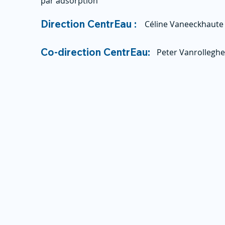
par adsorption
Direction CentrEau :
Céline Vaneeckhaute
Co-direction CentrEau:
Peter Vanrollegh