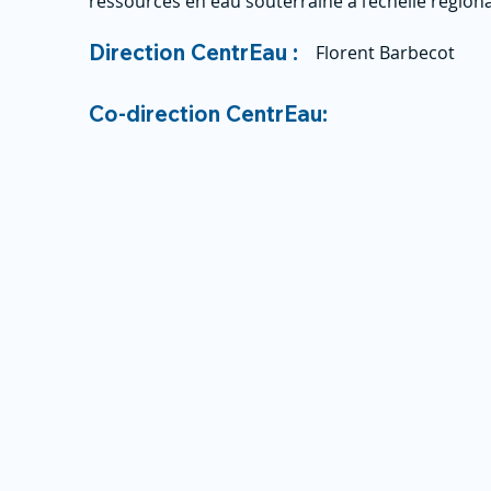
ressources en eau souterraine à l’échelle région
Direction CentrEau :
Florent Barbecot
Co-direction CentrEau: