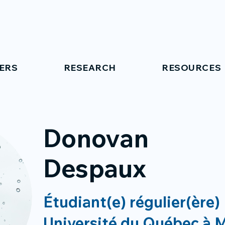
ERS
RESEARCH
RESOURCES
Donovan
Despaux
Étudiant(e) régulier(ère)
Université du Québec à 