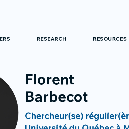
ERS
RESEARCH
RESOURCES
Florent
Barbecot
Chercheur(se) régulier(è
Université du Québec à 