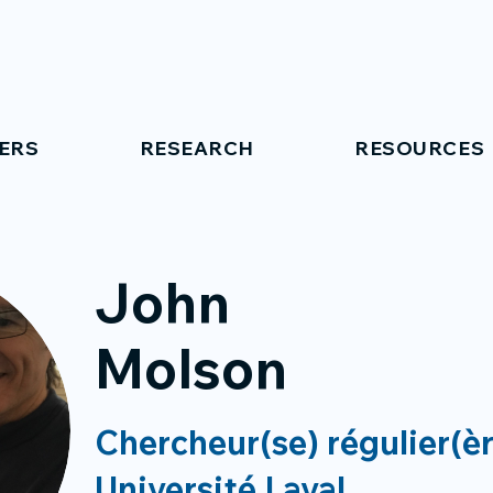
ERS
RESEARCH
RESOURCES
John
Molson
Chercheur(se) régulier(è
Université Laval