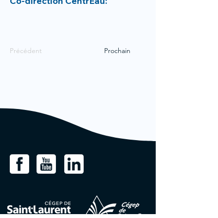
Co-direction CentrEau:
Précédent
Prochain