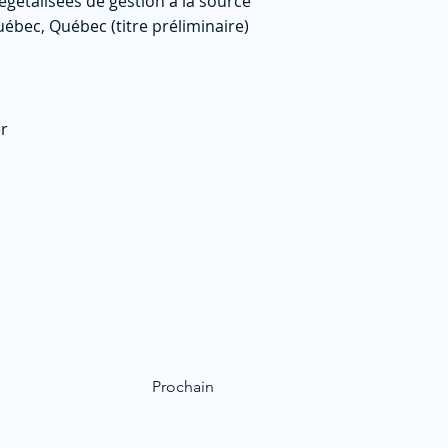
égétalisées de gestion à la source
 Québec, Québec (titre préliminaire)
er
Prochain