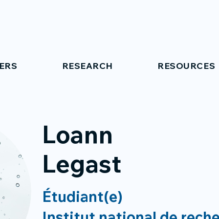
ERS
RESEARCH
RESOURCES
Loann
Legast
Étudiant(e)
Institut national de rech