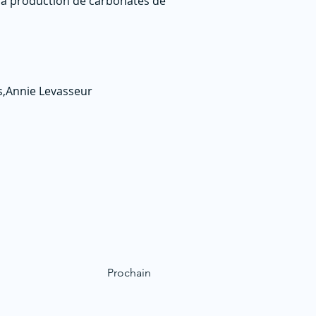
 la production de carbonates de
is,Annie Levasseur
Prochain