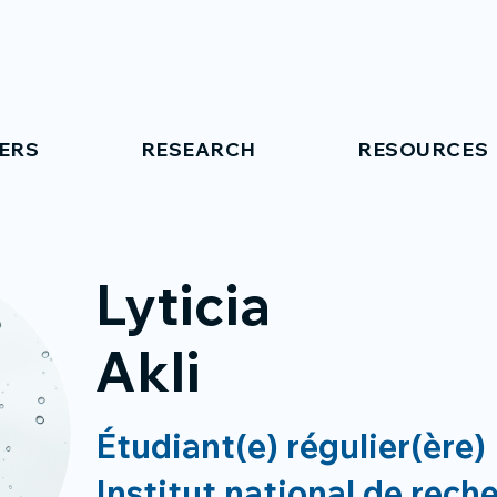
ERS
RESEARCH
RESOURCES
Lyticia
Akli
Étudiant(e) régulier(ère)
Institut national de rech