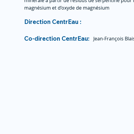
minérale à partir de résidus de serpentine pour
magnésium et d’oxyde de magnésium
Direction CentrEau :
Co-direction CentrEau:
Jean-François Bla