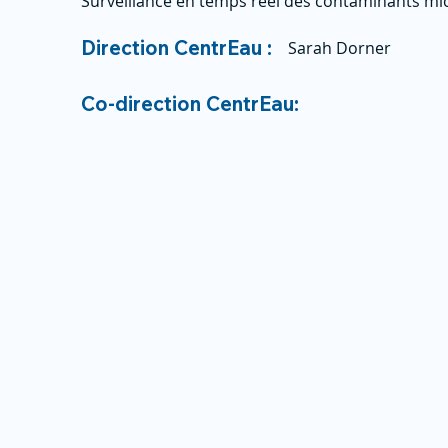
Surveillance en temps réel des contaminants mi
Direction CentrEau :
Sarah Dorner
Co-direction CentrEau: