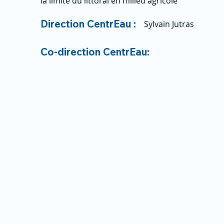
la limite du littoral en milieu agricole
Direction CentrEau :
Sylvain Jutras
Co-direction CentrEau: