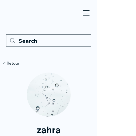
< Retour
zahra