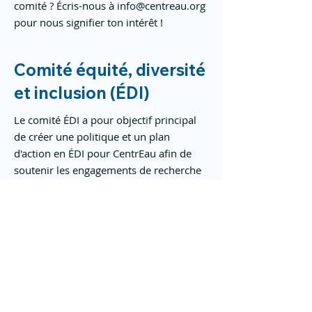
comité ? Écris-nous à
info@centreau.org
pour nous signifier ton intérêt !
Comité équité, diversité
et inclusion (ÉDI)
Le comité ÉDI a pour objectif principal
de créer une politique et un plan
d'action en ÉDI pour CentrEau afin de
soutenir les engagements de recherche
et de formation dans le domaine de
l’eau au Québec, et ce, en apportant un
climat de justice, de confiance et
d'inclusion au sein de tou.te.s les
membres du regroupement.
Françoise Bichai, responsable du comité
ÉDI, Polytechnique Montréal