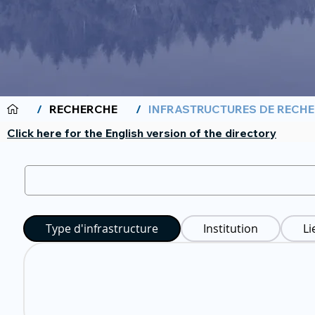
/
RECHERCHE
/
INFRASTRUCTURES DE RECH
Click here for the English version of the directory
Type d'infrastructure
Institution
Li