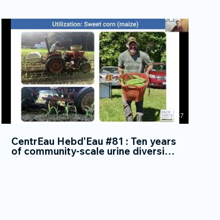
22:47
CentrEau Hebd'Eau #81 : Ten years
of community-scale urine diversion:
findings and lessons learned