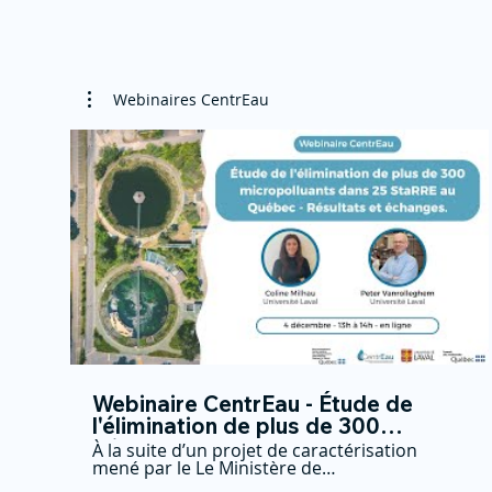
Webinaires CentrEau
26:48
Webinaire CentrEau - Étude de
l'élimination de plus de 300
micropolluants dans 25 StaRRE au
À la suite d’un projet de caractérisation
mené par le Le Ministère de
Québec
l'Environnement, de la Lutte contre les