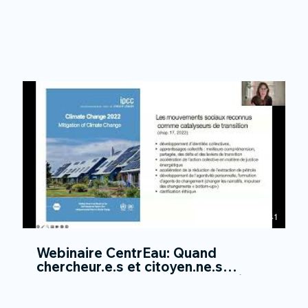
01:07:41
Webinaire CentrEau: Quand
chercheur.e.s et citoyen.ne.s
mettent en commun leurs savoirs
liés à l’eau