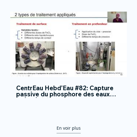
31:30
CentrEau Hebd'Eau #82: Capture
passive du phosphore des eaux
usées à l’aide de sous-produits de
30XD8pyXFo0Ya/form
bois
En voir plus