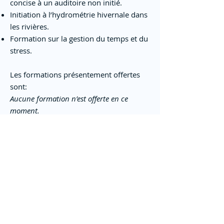
concise à un auditoire non initié.
Initiation à l’hydrométrie hivernale dans
les rivières.
Formation sur la gestion du temps et du
stress.
Les formations présentement offertes
sont:
Aucune formation n’est offerte en ce
moment.
Vous aimeriez nous proposer une
formation à offrir aux membres du
regroupement? Faites-nous en part en
écrivant à
info@centreau.org
.
Programme de