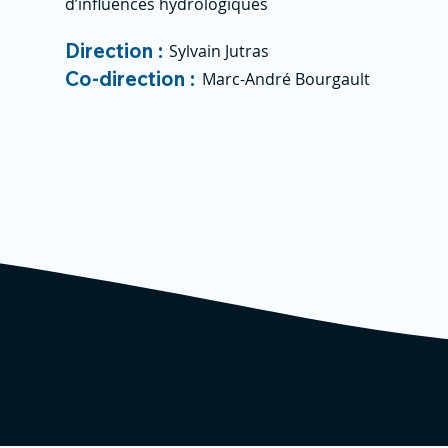
d’influences hydrologiques
Direction :
Sylvain Jutras
Co-direction :
Marc-André Bourgault