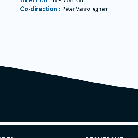
Direction :
Yves Comeau
Co-direction :
Peter Vanrolleghem