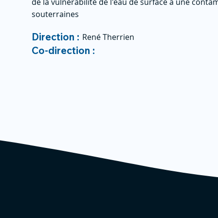
de la vulnérabilité de l'eau de surface à une cont
souterraines
Direction :
René Therrien
Co-direction :