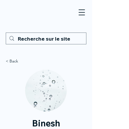
< Back
Binesh