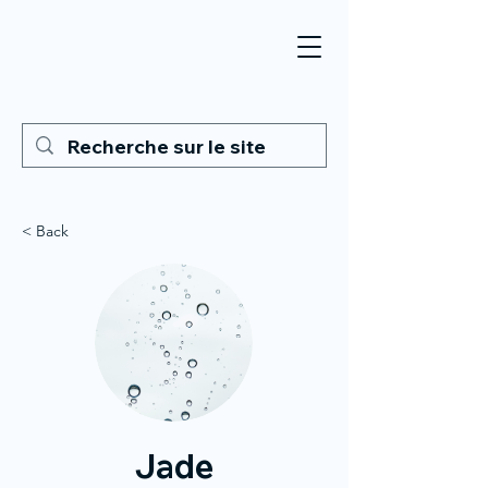
< Back
Jade