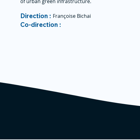
of urban green infrastructure.
Direction :
Françoise Bichai
Co-direction :