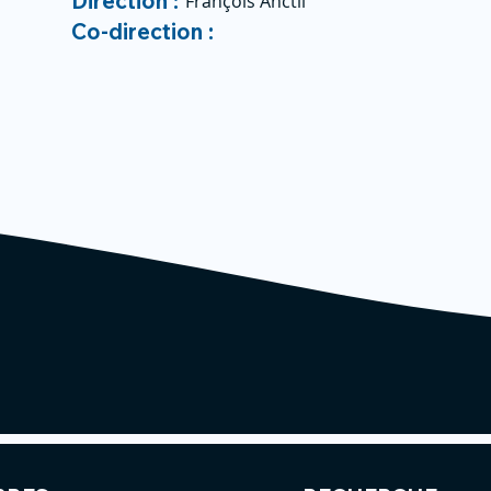
Direction :
François Anctil
Co-direction :