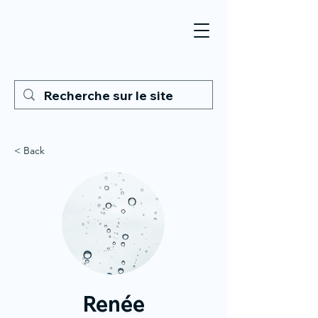
< Back
Renée