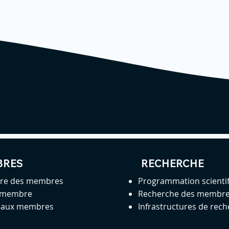
BRES
RECHERCHE
ire des membres
Programmation scienti
 membre
Recherche des membr
s aux membres
Infrastructures de rec