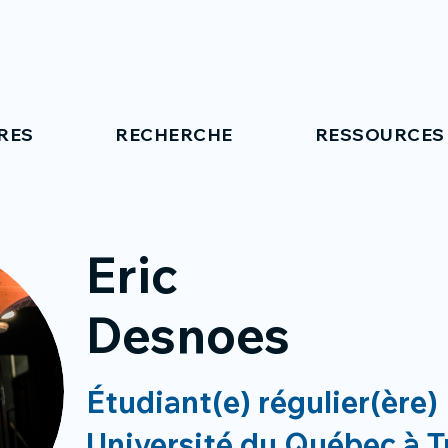
RES
RECHERCHE
RESSOURCES
Eric
Desnoes
Étudiant(e) régulier(ère)
Université du Québec à T