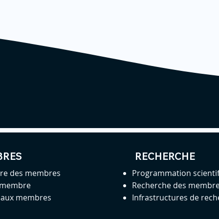
BRES
RECHERCHE
ire des membres
Programmation scienti
 membre
Recherche des membr
s aux membres
Infrastructures de rec