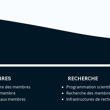
BRES
RECHERCHE
ire des membres
Programmation scienti
 membre
Recherche des membr
s aux membres
Infrastructures de rec