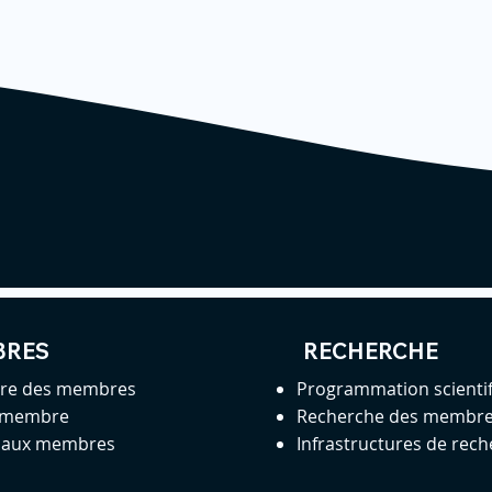
BRES
RECHERCHE
ire des membres
Programmation scienti
 membre
Recherche des membr
s aux membres
Infrastructures de rec