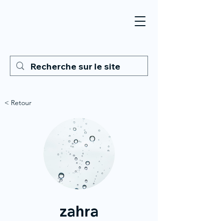
< Retour
zahra