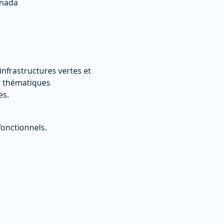
anada
infrastructures vertes et 
s thématiques 
es.
onctionnels.