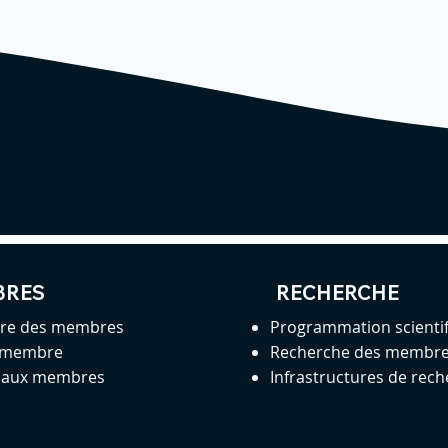
BRES
RECHERCHE
ire des membres
Programmation scienti
 membre
Recherche des membr
s aux membres
Infrastructures de rec