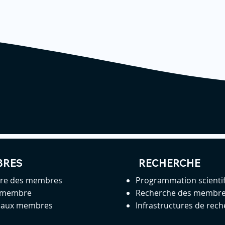
BRES
RECHERCHE
ire des membres
Programmation scienti
 membre
Recherche des membr
s aux membres
Infrastructures de rec