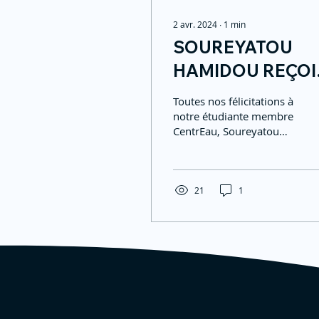
2 avr. 2024
∙
1
min
SOUREYATOU
HAMIDOU REÇOI
LE PRIX DE LA
Toutes nos félicitations à
RELÈVE EAU
notre étudiante membre
CentrEau, Soureyatou
ANDRÉ-PERRAUL
Hamidou.
21
1