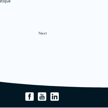
atique
Next