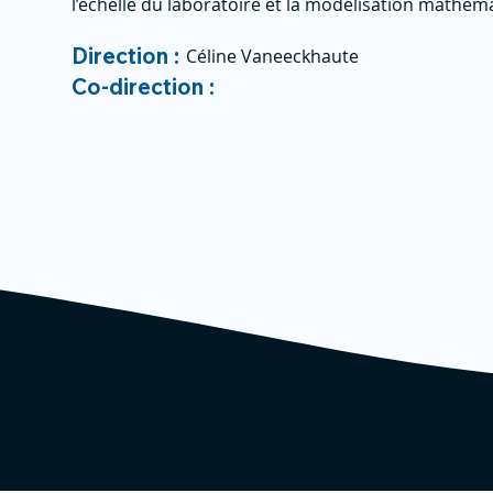
l’échelle du laboratoire et la modélisation mathém
Direction :
Céline Vaneeckhaute
Co-direction :