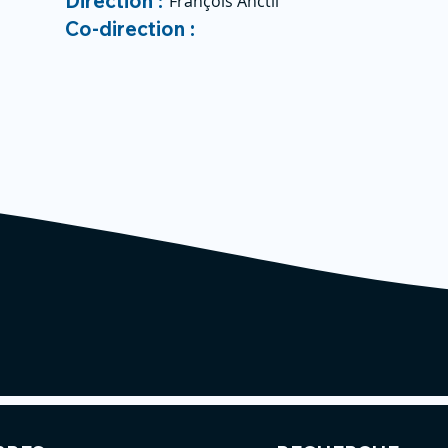
Direction :
François Anctil
Co-direction :