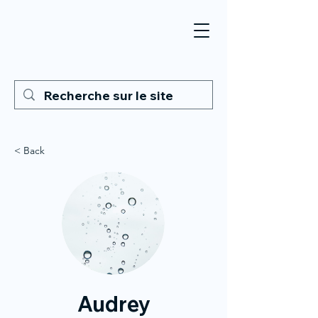
< Back
Audrey