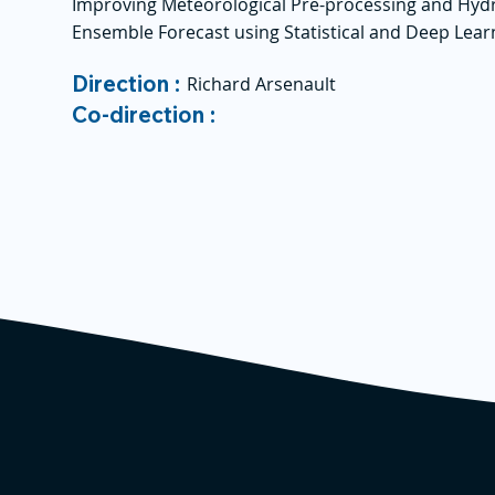
Improving Meteorological Pre-processing and Hydr
Ensemble Forecast using Statistical and Deep Lea
Direction :
Richard Arsenault
Co-direction :