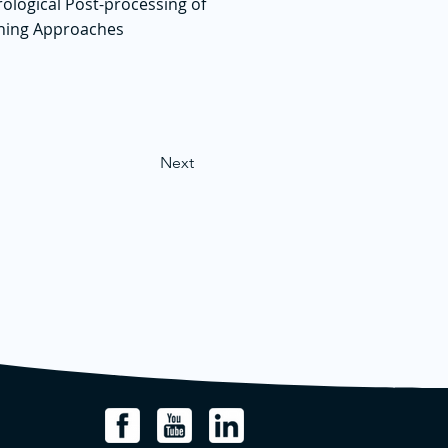
ological Post-processing of
rning Approaches
Next