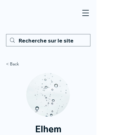
< Back
Elhem