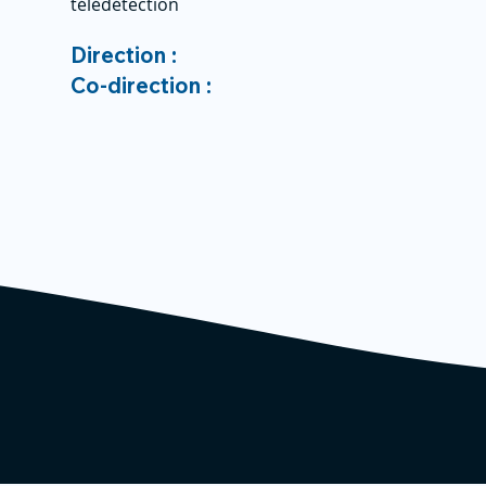
télédétection
Direction :
Co-direction :