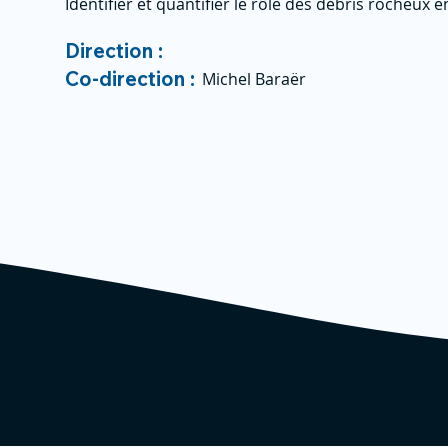
Identifier et quantifier le rôle des débris rocheux en
Direction :
Co-direction :
Michel Baraër